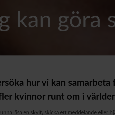
ag kan göra s
rsöka hur vi kan samarbeta f
fler kvinnor runt om i världe
 kunna läsa en skylt, skicka ett meddelande eller h