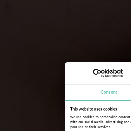
Consent
This website uses cookies
We use cookies to personalise content a
with our social media, advertising and
your use of their services.