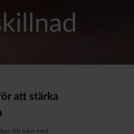
killnad
ör att stärka
n
jälpa ditt barn med