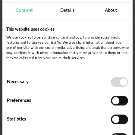
Consent
Details
About
This website uses cookies
We use cookies to personalise content and ads, to provide social media
features and to analyse our traffic. We also share information about your
use of our site with our social media, advertising and analytics partners who
may combine it with other information that you’ve provided to them or that
they’ve collected from your use of their services.
Consent
Necessary
Selection
Preferences
A new agreement with the Peruvian Ministry of
Statistics
Education expands our collaboration in
Cajamarca