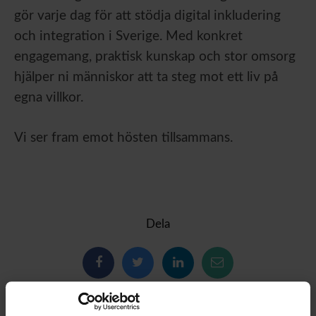
gör varje dag för att stödja digital inkludering
och integration i Sverige. Med konkret
engagemang, praktisk kunskap och stor omsorg
hjälper ni människor att ta steg mot ett liv på
egna villkor.
Vi ser fram emot hösten tillsammans.
Dela