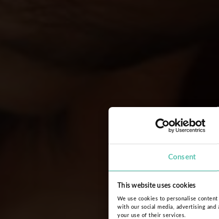
Consent
This website uses cookies
We use cookies to personalise content a
with our social media, advertising and
your use of their services.